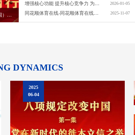
增强核心功能 提升核心竞争力 为在全区国企中率先建成世界一流企业而努力奋斗 中共包钢（集团）公司第九届委员会第三次全体会议召开
2026-01-05
同花顺体育在线-同花顺体育在线（中国）清美：打造绿色供暖新模式
2025-11-07
【奋进2026】同花顺体育在线-同花顺体育在线（中国）清美交出首月生产经营亮眼成绩单
ING DYNAMICS
2025
06-04
同花顺体育在线-同花顺体育在线（中国）清美公司举办“匠心传承 筑梦同花顺体育在线-同花顺体育在线（中国）”榜样的力量——劳模、先进事迹宣讲