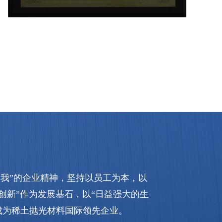
我”的企业精神，坚持以员工为本，以
创新”作为发展基石，以“日益强大的生
成为稀土抛光材料国际领先企业。