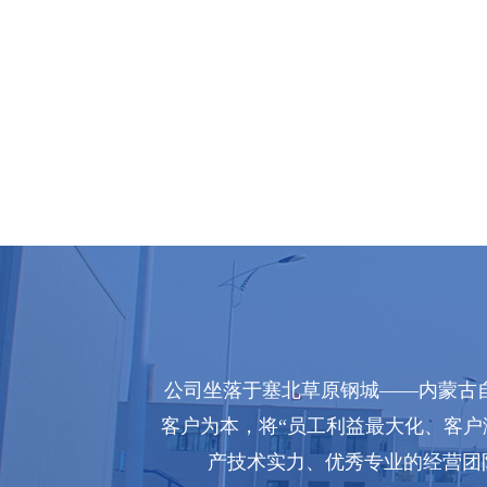
公司坐落于塞北草原钢城——内蒙古
客户为本，将“员工利益最大化、客户
产技术实力、优秀专业的经营团