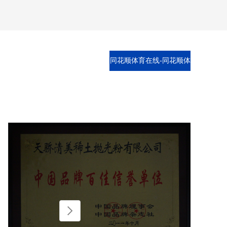
同花顺体育在线-同花顺体
育在线（中国） +