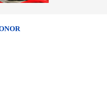
HONOR