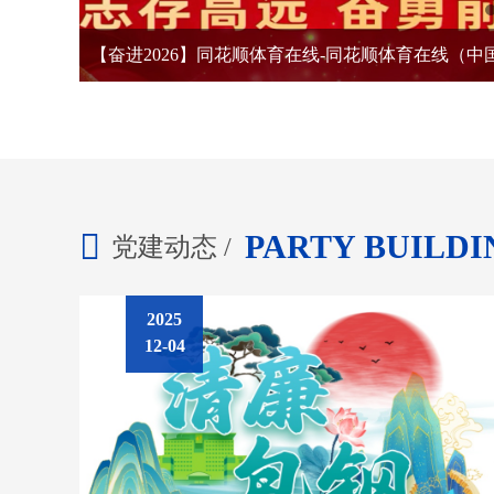
PARTY BUILD
党建动态 /
2025
12-04