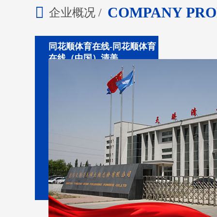
COMPANY PRO
企业概况 /
同花顺体育在线-同花顺体育
在线（中国）清美