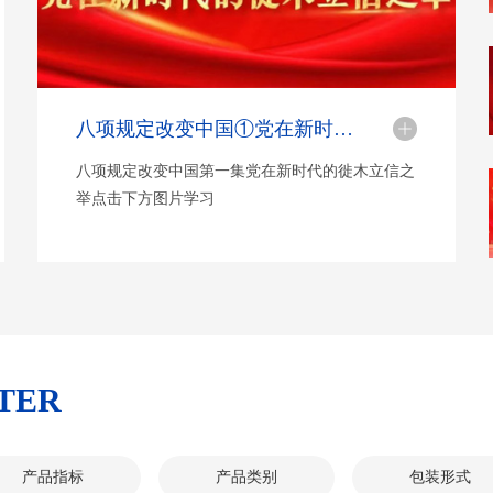
八项规定改变中国①党在新时代的徙木立信之举
八项规定改变中国第一集党在新时代的徙木立信之
举点击下方图片学习
当好“两个稀土基地”建设主力军｜全球领先稀土抛光材料生产商再升级
TER
产品指标
产品类别
包装形式